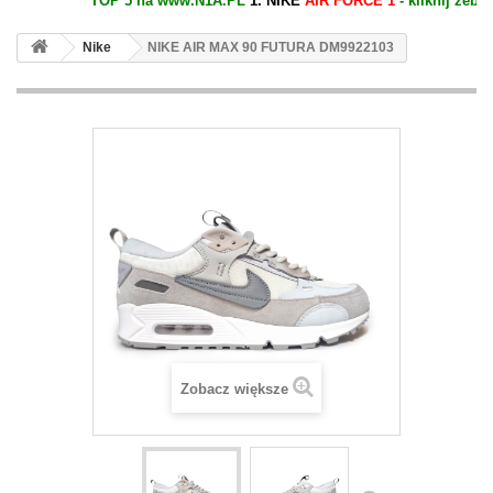
TOP 5 na www.N1A.PL
1. NIKE
AIR FORCE 1
- kliknij żeby zo
Nike
NIKE AIR MAX 90 FUTURA DM9922103
Zobacz większe