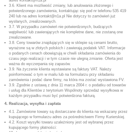
adres kontakt@n1a.pl
3.6. Klient ma możliwość zmiany, lub anulowania złożonego i
potwierdzonego zamówienia, kontaktując się pod nr telefonu
535 419
240
lub na adres kontakt@n1a.pl Nie dotyczy to zamówień już
wysłanych, zrealizowanych.
3.7. W przypadku zamówień nie potwierdzonych, budzących
wątpliwość lub zawierających nie kompletne dane, nie zostaną one
zrealizowane.
3.8. Ceny towarów znajdujących się w sklepie są cenami brutto,
wyrażone są w złotych polskich i zawierają podatek VAT. Informacje
o podanych cenach obowiązują w chwili składania zamówienia do
czasu jego realizacji i w tym czasie nie ulegną zmianie. Oferta jest
ważna do wyczerpania się zapasów.
3.9. Na życzenie klienta wystawiane są faktury VAT. Należy
poinformować o tym w mailu lub na formularzu przy składaniu
zamówienia i podać dane firmy, na która ma zostać wystawiona FV.
3.9. Zgodnie z ustawą z dnia 11 marca 2004 r. o podatku od towarów
i usług dla Klientów z terytorium Wspólnoty sprzedaż wysyłkowa w
każdym przypadku musi być potwierdzona fakturą.
4. Realizacja, wysyłka i zapłata
4.1. Zamówione towary są dostarczane do klienta na wskazany przez
kupującego w formularzu adres za pośrednictwem Firmy Kurierskiej.
4.2. Koszt wysyłki towaru uzależniony jest od wybranej przez
kupującego formy płatności: