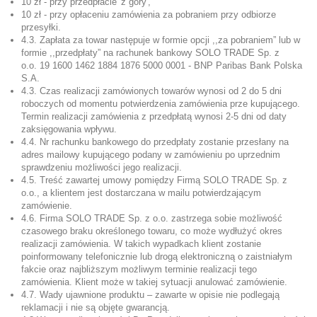
10 zł - przy przedpłacie 'z góry',
10 zł - przy opłaceniu zamówienia za pobraniem przy odbiorze
przesyłki.
4.3. Zapłata za towar następuje w formie opcji ,,za pobraniem” lub w
formie ,,przedpłaty” na rachunek bankowy SOLO TRADE Sp. z
o.o. 19 1600 1462 1884 1876 5000 0001 -
BNP Paribas Bank Polska
S.A.
4.3. Czas realizacji zamówionych towarów wynosi od 2 do 5 dni
roboczych od momentu potwierdzenia zamówienia prze kupującego.
Termin realizacji zamówienia z przedpłatą wynosi 2-5 dni od daty
zaksięgowania wpływu.
4.4. Nr rachunku bankowego do przedpłaty zostanie przesłany na
adres mailowy kupującego podany w zamówieniu po uprzednim
sprawdzeniu możliwości jego realizacji.
4.5. Treść zawartej umowy pomiędzy Firmą SOLO TRADE Sp. z
o.o., a klientem jest dostarczana w mailu potwierdzającym
zamówienie.
4.6. Firma SOLO TRADE Sp. z o.o. zastrzega sobie możliwość
czasowego braku określonego towaru, co może wydłużyć okres
realizacji zamówienia. W takich wypadkach klient zostanie
poinformowany telefonicznie lub drogą elektroniczną o zaistniałym
fakcie oraz najbliższym możliwym terminie realizacji tego
zamówienia. Klient może w takiej sytuacji anulować zamówienie.
4.7. Wady ujawnione produktu – zawarte w opisie nie podlegają
reklamacji i nie są objęte gwarancją.