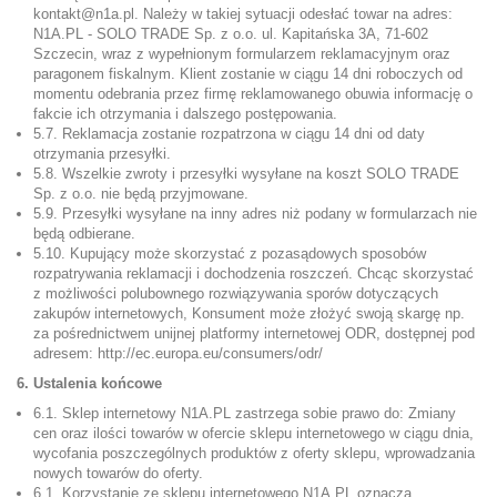
kontakt@n1a.pl. Należy w takiej sytuacji odesłać towar na adres:
N1A.PL - SOLO TRADE Sp. z o.o. ul. Kapitańska 3A, 71-602
Szczecin, wraz z wypełnionym formularzem reklamacyjnym oraz
paragonem fiskalnym. Klient zostanie w ciągu 14 dni roboczych od
momentu odebrania przez firmę reklamowanego obuwia informację o
fakcie ich otrzymania i dalszego postępowania.
5.7. Reklamacja zostanie rozpatrzona w ciągu 14 dni od daty
otrzymania przesyłki.
5.8. Wszelkie zwroty i przesyłki wysyłane na koszt SOLO TRADE
Sp. z o.o. nie będą przyjmowane.
5.9. Przesyłki wysyłane na inny adres niż podany w formularzach nie
będą odbierane.
5.10. Kupujący może skorzystać z pozasądowych sposobów
rozpatrywania reklamacji i dochodzenia roszczeń. Chcąc skorzystać
z możliwości polubownego rozwiązywania sporów dotyczących
zakupów internetowych, Konsument może złożyć swoją skargę np.
za pośrednictwem unijnej platformy internetowej ODR, dostępnej pod
adresem: http://ec.europa.eu/consumers/odr/
6. Ustalenia końcowe
6.1. Sklep internetowy N1A.PL zastrzega sobie prawo do: Zmiany
cen oraz ilości towarów w ofercie sklepu internetowego w ciągu dnia,
wycofania poszczególnych produktów z oferty sklepu, wprowadzania
nowych towarów do oferty.
6.1. Korzystanie ze sklepu internetowego N1A.PL oznacza