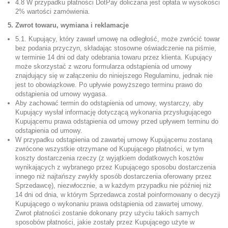
4.8 W przypadku płatności DotPay doliczana jest opłata w wysokości
2% wartości zamówienia.
5. Zwrot towaru, wymiana i reklamacje
5.1. Kupujący, który zawarł umowę na odległość, może zwrócić towar
bez podania przyczyn, składając stosowne oświadczenie na piśmie,
w terminie 14 dni od daty odebrania towaru przez klienta. Kupujący
może skorzystać z wzoru formularza odstąpienia od umowy
znajdujący się w załączeniu do niniejszego Regulaminu, jednak nie
jest to obowiązkowe. Po upływie powyższego terminu prawo do
odstąpienia od umowy wygasa.
Aby zachować termin do odstąpienia od umowy, wystarczy, aby
Kupujący wysłał informację dotyczącą wykonania przysługującego
Kupującemu prawa odstąpienia od umowy przed upływem terminu do
odstąpienia od umowy.
W przypadku odstąpienia od zawartej umowy Kupującemu zostaną
zwrócone wszystkie otrzymane od Kupującego płatności, w tym
koszty dostarczenia rzeczy (z wyjątkiem dodatkowych kosztów
wynikających z wybranego przez Kupującego sposobu dostarczenia
innego niż najtańszy zwykły sposób dostarczenia oferowany przez
Sprzedawcę), niezwłocznie, a w każdym przypadku nie później niż
14 dni od dnia, w którym Sprzedawca został poinformowany o decyzji
Kupującego o wykonaniu prawa odstąpienia od zawartej umowy.
Zwrot płatności zostanie dokonany przy użyciu takich samych
sposobów płatności, jakie zostały przez Kupującego użyte w