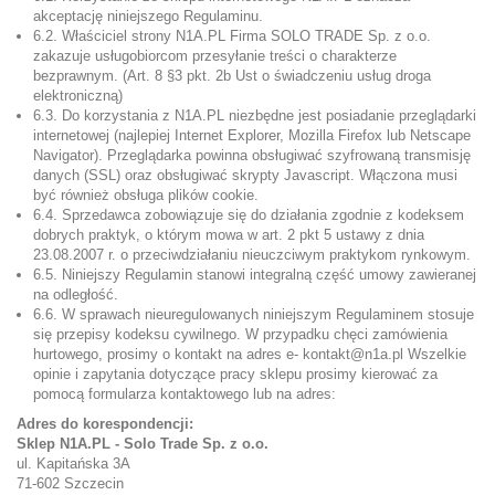
akceptację niniejszego Regulaminu.
6.2. Właściciel strony N1A.PL Firma SOLO TRADE Sp. z o.o.
zakazuje usługobiorcom przesyłanie treści o charakterze
bezprawnym. (Art. 8 §3 pkt. 2b Ust o świadczeniu usług droga
elektroniczną)
6.3. Do korzystania z N1A.PL niezbędne jest posiadanie przeglądarki
internetowej (najlepiej Internet Explorer, Mozilla Firefox lub Netscape
Navigator). Przeglądarka powinna obsługiwać szyfrowaną transmisję
danych (SSL) oraz obsługiwać skrypty Javascript. Włączona musi
być również obsługa plików cookie.
6.4. Sprzedawca zobowiązuje się do działania zgodnie z kodeksem
dobrych praktyk, o którym mowa w art. 2 pkt 5 ustawy z dnia
23.08.2007 r. o przeciwdziałaniu nieuczciwym praktykom rynkowym.
6.5. Niniejszy Regulamin stanowi integralną część umowy zawieranej
na odległość.
6.6. W sprawach nieuregulowanych niniejszym Regulaminem stosuje
się przepisy kodeksu cywilnego. W przypadku chęci zamówienia
hurtowego, prosimy o kontakt na adres e- kontakt@n1a.pl Wszelkie
opinie i zapytania dotyczące pracy sklepu prosimy kierować za
pomocą formularza kontaktowego lub na adres:
Adres do korespondencji:
Sklep N1A.PL - Solo Trade Sp. z o.o.
ul. Kapitańska 3A
71-602 Szczecin