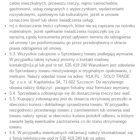
celów mieszkalnych, przewozu rzeczy, najmu samochodów,
gastronomii, usług związanych z wypoczynkiem, wydarzeniami
rozrywkowymi, sportowymi lub kulturalnymi, jeżeli w umowie
oznaczono dzień lub okres świadczenia usługi;
m) o dostarczanie treści cyfrowych, które nie są zapisane na nośniku
materialnym, jeżeli spełnianie świadczenia rozpoczęło się za
wyraźną zgodą konsumenta przed upływem terminu do odstąpienia
od umowy i po poinformowaniu go przez przedsiębiorcę o utracie
prawa odstąpienia od umowy.
5.3. Wszystkie zakupione u Sprzedawcy towary podlegają wymianie.
W przypadku takiej sytuacji prosimy o kontakt mailowy
kontakt@n1a.pl lub pod nr tel.
535 419 240
Warunkiem jest odesłanie
do Sprzedawcy towaru nieużywanego w oryginalnym opakowaniu, z
metkami. Należy odesłać towar na adres: N1A.PL - SOLO TRADE
Sp. z o.o. ul. Kapitańska 3A, 71-602 Szczecin. Do wysyłanego
obuwia należy dołączyć: paragon fiskalny oraz formularz wymiany.
5.4. Sprzedawca zobowiązuje się do dostarczenia rzeczy bez wad.
5.5. Kupujący zobowiązany jest do otwarcia otrzymanej przesyłki w
obecności kuriera i dokładnego sprawdzenia towaru. W przypadku
niezgodności przesłanego towaru z zamówieniem lub istnienia wad
towaru należy spisać w obecności kuriera protokół odbioru, w którym
zawarte będą ewentualne zastrzeżenia co do stanu otrzymanego
towaru.
5.6. W przypadku ewentualnych reklamacji należy skontaktować się
z firmą telefonicznie pod nr
535 419 240
lub na adres