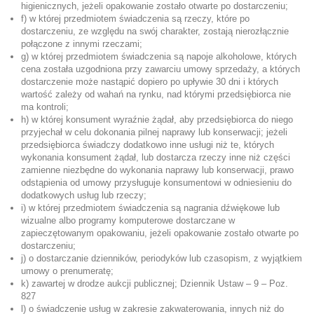
higienicznych, jeżeli opakowanie zostało otwarte po dostarczeniu;
f) w której przedmiotem świadczenia są rzeczy, które po
dostarczeniu, ze względu na swój charakter, zostają nierozłącznie
połączone z innymi rzeczami;
g) w której przedmiotem świadczenia są napoje alkoholowe, których
cena została uzgodniona przy zawarciu umowy sprzedaży, a których
dostarczenie może nastąpić dopiero po upływie 30 dni i których
wartość zależy od wahań na rynku, nad którymi przedsiębiorca nie
ma kontroli;
h) w której konsument wyraźnie żądał, aby przedsiębiorca do niego
przyjechał w celu dokonania pilnej naprawy lub konserwacji; jeżeli
przedsiębiorca świadczy dodatkowo inne usługi niż te, których
wykonania konsument żądał, lub dostarcza rzeczy inne niż części
zamienne niezbędne do wykonania naprawy lub konserwacji, prawo
odstąpienia od umowy przysługuje konsumentowi w odniesieniu do
dodatkowych usług lub rzeczy;
i) w której przedmiotem świadczenia są nagrania dźwiękowe lub
wizualne albo programy komputerowe dostarczane w
zapieczętowanym opakowaniu, jeżeli opakowanie zostało otwarte po
dostarczeniu;
j) o dostarczanie dzienników, periodyków lub czasopism, z wyjątkiem
umowy o prenumeratę;
k) zawartej w drodze aukcji publicznej; Dziennik Ustaw – 9 – Poz.
827
l) o świadczenie usług w zakresie zakwaterowania, innych niż do