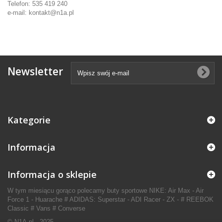
Telefon:
535 419 240
e-mail: kontakt@n1a.pl
Newsletter
Kategorie
Informacja
Informacja o sklepie
W tym miesiącu gorąco polecamy buty sportowe NIKE: Air Max - Air
Force 1 - Huarache # ADIDAS: Superstar - ADI Racer - ZX - # REEBOK
Classic # Vans # Converse
© N1A.pl - 2025.