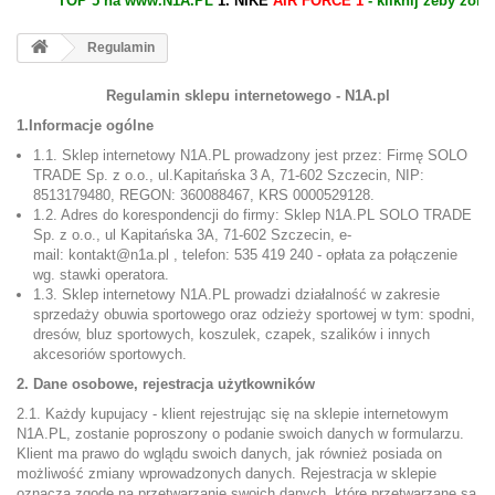
TOP 5 na www.N1A.PL
1. NIKE
AIR FORCE 1
- kliknij żeby zobaczyć.
Regulamin
Regulamin sklepu internetowego - N1A.pl
1.Informacje ogólne
1.1. Sklep internetowy N1A.PL prowadzony jest przez: Firmę SOLO
TRADE Sp. z o.o., ul.Kapitańska 3 A,
71-602 Szczecin,
NIP:
8513179480
, REGON:
360088467
, KRS 0000529128.
1.2. Adres do korespondencji do firmy: Sklep N1A.PL SOLO TRADE
Sp. z o.o., ul Kapitańska 3A, 71-602 Szczecin, e-
mail: kontakt@n1a.pl , telefon:
535 419 240
- opłata za połączenie
wg. stawki operatora.
1.3. Sklep internetowy N1A.PL prowadzi działalność w zakresie
sprzedaży obuwia sportowego oraz odzieży sportowej w tym: spodni,
dresów, bluz sportowych, koszulek, czapek, szalików i innych
akcesoriów sportowych.
2. Dane osobowe, rejestracja użytkowników
2.1. Każdy kupujacy - klient rejestrując się na sklepie internetowym
N1A.PL, zostanie poproszony o podanie swoich danych w formularzu.
Klient ma prawo do wglądu swoich danych, jak również posiada on
możliwość zmiany wprowadzonych danych. Rejestracja w sklepie
oznacza zgodę na przetwarzanie swoich danych, które przetwarzane są