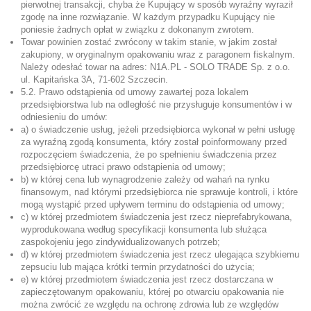
pierwotnej transakcji, chyba że Kupujący w sposób wyraźny wyraził
zgodę na inne rozwiązanie. W każdym przypadku Kupujący nie
poniesie żadnych opłat w związku z dokonanym zwrotem.
Towar powinien zostać zwrócony w takim stanie, w jakim został
zakupiony, w oryginalnym opakowaniu wraz z paragonem fiskalnym.
Należy odesłać towar na adres: N1A.PL - SOLO TRADE Sp. z o.o.
ul. Kapitańska 3A, 71-602 Szczecin.
5.2. Prawo odstąpienia od umowy zawartej poza lokalem
przedsiębiorstwa lub na odległość nie przysługuje konsumentów i w
odniesieniu do umów:
a) o świadczenie usług, jeżeli przedsiębiorca wykonał w pełni usługę
za wyraźną zgodą konsumenta, który został poinformowany przed
rozpoczęciem świadczenia, że po spełnieniu świadczenia przez
przedsiębiorcę utraci prawo odstąpienia od umowy;
b) w której cena lub wynagrodzenie zależy od wahań na rynku
finansowym, nad którymi przedsiębiorca nie sprawuje kontroli, i które
mogą wystąpić przed upływem terminu do odstąpienia od umowy;
c) w której przedmiotem świadczenia jest rzecz nieprefabrykowana,
wyprodukowana według specyfikacji konsumenta lub służąca
zaspokojeniu jego zindywidualizowanych potrzeb;
d) w której przedmiotem świadczenia jest rzecz ulegająca szybkiemu
zepsuciu lub mająca krótki termin przydatności do użycia;
e) w której przedmiotem świadczenia jest rzecz dostarczana w
zapieczętowanym opakowaniu, której po otwarciu opakowania nie
można zwrócić ze względu na ochronę zdrowia lub ze względów