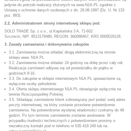
jedynie do potrzeb realizacji złożonych na www.N1A.PL zgodnie z
Ustawą o ochronie danych osobowych z dn. 29.08.1997 (Dz. U. Nr 133
poz. 883).
2.2. Administratorem strony internetowej sklepu jest:
SOLO TRADE Sp. z o.o., ul.Kapitańska 3 A, 71-602
Szczecin, NIP: 8513179480, REGON: 360088467, KRS 0000529128.
3. Zasady zamawiania i dokonywania zakupów
3.1. Zamówienia można składać drogą elektroniczną na stronie
sklepu www. N1A.PL
3.2. Zamówienia można składać 24 godziny na dobę przez cały rok.
Realizacja zamówień odbywa się od poniedziałku do piątku w
godzinach 8-16.
3.3. Do zakupów w sklepie internetowym N1A.PL upoważnione są
wyłącznie osoby pełnoletnie.
3.4. Oferta sklepu internetowego N1A.PL obowiązuje wyłącznie na
terenie Rzeczpospolitej Polskiej.
3.5. Składając zamówienie klient zobowiązany jest podać swój adres
poczty internetowej, na który zostanie przesłane potwierdzenie
zamówienia. Na potwierdzenie wysłanej wiadomości czekamy do 48
godzin. Po tym terminie zamówienie zostanie anulowane. W
przypadku trudności technicznych z potwierdzeniem prosimy o
niezwłoczny kontakt pod nr telefonu nr
535 419 240
lub na