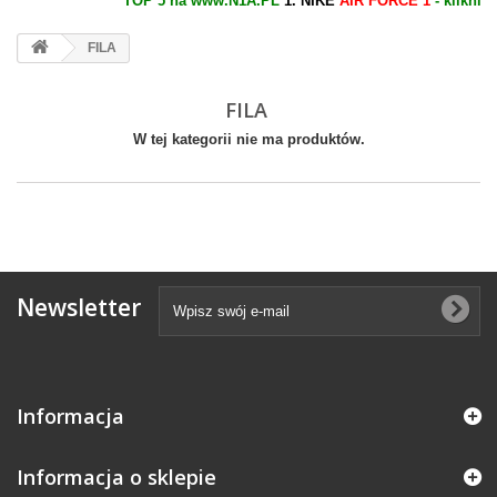
TOP 5 na www.N1A.PL
1. NIKE
AIR FORCE 1
- kliknij 
FILA
FILA
W tej kategorii nie ma produktów.
Newsletter
Informacja
Informacja o sklepie