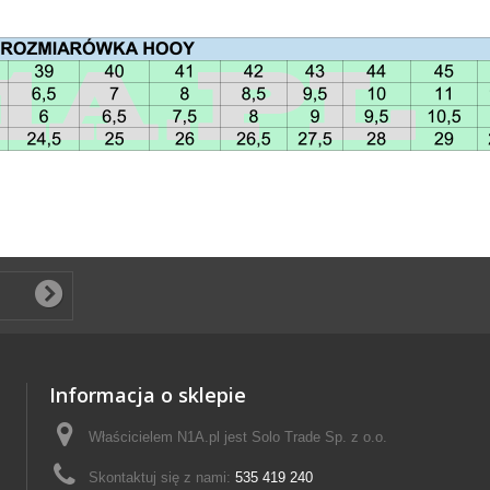
Informacja o sklepie
Właścicielem N1A.pl jest Solo Trade Sp. z o.o.
Skontaktuj się z nami:
535 419 240