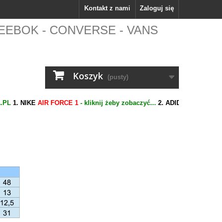
Kontakt z nami
Zaloguj się
 - REEBOK - CONVERSE - VANS
Koszyk
(pusty)
. NIKE
AIR FORCE 1
- kliknij żeby zobaczyć...
2. ADIDAS
SUPERSTAR
- k