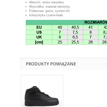
Wierzch: skóra naturalna
Wyściółka: materiał tekstylny
Podeszwa: guma, system Air
kolorystyka czarno-biała
PRODUKTY POWIĄZANE