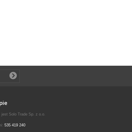
pie
jest Solo Trade Sp. z o.o.
mi:
535 419 240