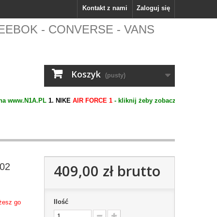
Kontakt z nami
Zaloguj się
 - REEBOK - CONVERSE - VANS
Koszyk
(pusty)
ww.N1A.PL
1. NIKE
AIR FORCE 1
- kliknij żeby zobaczyć...
2. ADIDAS
SU
002
409,00 zł
brutto
Ilość
ożesz go