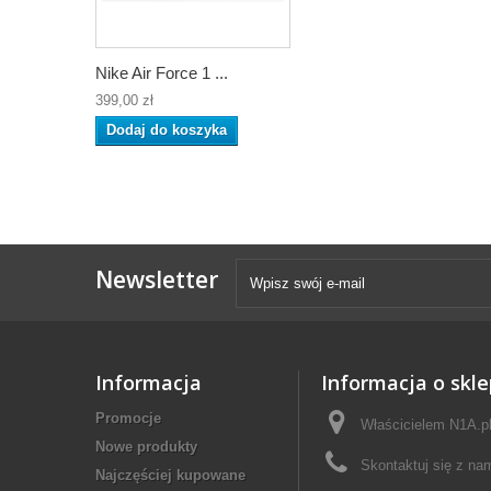
Nike Air Force 1 ...
399,00 zł
Dodaj do koszyka
Newsletter
Informacja
Informacja o skle
Promocje
Właścicielem N1A.pl 
Nowe produkty
Skontaktuj się z na
Najczęściej kupowane