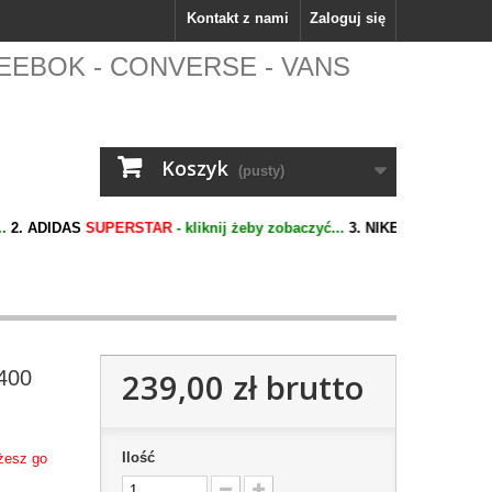
Kontakt z nami
Zaloguj się
 - REEBOK - CONVERSE - VANS
Koszyk
(pusty)
 ADIDAS
SUPERSTAR
- kliknij żeby zobaczyć...
3. NIKE
AIR MAX 270
- kli
400
239,00 zł
brutto
Ilość
ożesz go