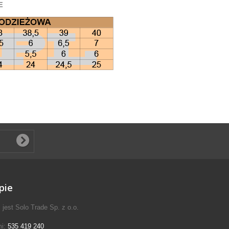
E
pie
jest Solo Trade Sp. z o.o.
mi:
535 419 240