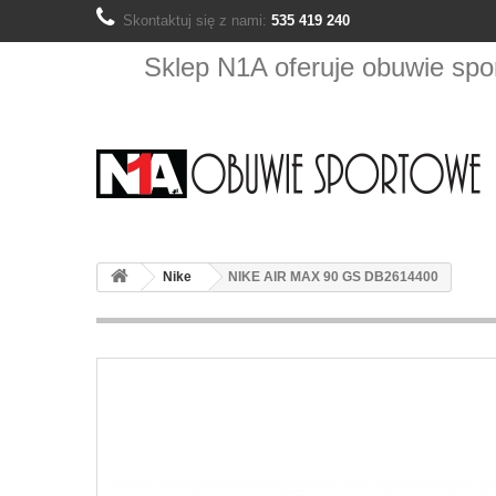
Skontaktuj się z nami:
535 419 240
Sklep N1A oferuje obuwie s
T
Nike
NIKE AIR MAX 90 GS DB2614400