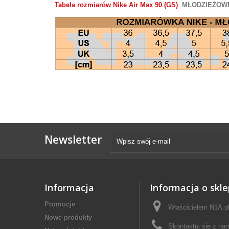
Tabela rozmiarów Nike Air Max 90 (GS)
MŁODZIEŻOW
Newsletter
Informacja
Informacja o skle
Promocje
Właścicielem N1A.pl 
Nowe produkty
Skontaktuj się z na