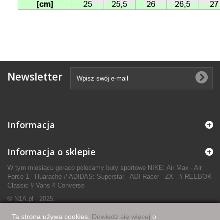
Newsletter
Informacja
Informacja o sklepie
W tym miesiącu gorąco polecamy buty sportowe NIKE: Air Max - Air
Force 1 - Huarache # ADIDAS: Superstar - ADI Racer - ZX - # REEBOK
Classic # Vans # Converse
© N1A.pl - 2025.
Ta strona używa cookies.
Dowiedz się więcej
o