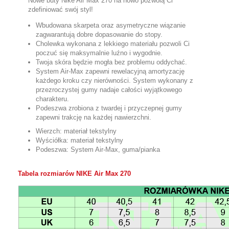
Nowe buty Nike Air Max 270 na nowo pozwolą Ci
zdefiniować swój styl!
Wbudowana skarpeta oraz asymetryczne wiązanie
zagwarantują dobre dopasowanie do stopy.
Cholewka wykonana z lekkiego materiału pozwoli Ci
poczuć się maksymalnie luźno i wygodnie.
Twoja skóra będzie mogła bez problemu oddychać.
System Air-Max zapewni rewelacyjną amortyzację
każdego kroku czy nierówności. System wykonany z
przezroczystej gumy nadaje całości wyjątkowego
charakteru.
Podeszwa zrobiona z twardej i przyczepnej gumy
zapewni trakcję na każdej nawierzchni.
Wierzch: materiał tekstylny
Wyściółka: materiał tekstylny
Podeszwa: System Air-Max, guma/pianka
Tabela rozmiarów NIKE
Air Max 270