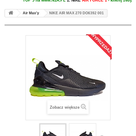
TOP 5 na www.N1A.PL
1. NIKE
AIR FORCE 1
- kliknij żeby zob
Air Max'y
NIKE AIR MAX 270 DO6392 001
WYPRZEDAŻ!
Zobacz większe