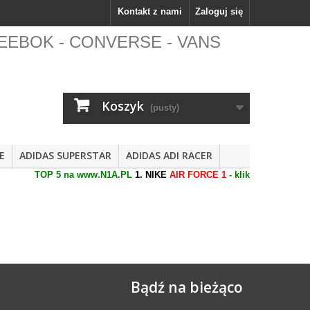
Kontakt z nami
Zaloguj się
 - REEBOK - CONVERSE - VANS
Koszyk
(pusty)
E
ADIDAS SUPERSTAR
ADIDAS ADI RACER
TOP 5 na www.N1A.PL
1. NIKE
AIR FORCE 1
- kliknij żeby zobaczy
Bądź na bieżąco