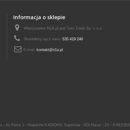
Informacja o sklepie
Właścicielem N1A.pl jest Solo Trade Sp. z o.o.
Skontaktuj się z nami:
535 419 240
E-mail:
kontakt@n1a.pl
 - Air Force 1 - Huarache # ADIDAS: Superstar - ADI Racer - ZX - # REEBO