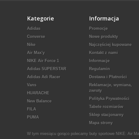
Kategorie
Informacja
Adidas
Promocje
Converse
Nowe produkty
Nike
Najczęściej kupowane
Air Max'y
Kontakt z nami
NIKE Air Force 1
Informacje
Adidas SUPERSTAR
Regulamin
Adidas Adi Racer
Dostawa i Płatności
Vans
Reklamacje, wymiana,
zwroty
HUARACHE
Polityka Prywatności
New Balance
Tabele rozmiarów
FILA
Sklep stacjonarny
PUMA
Mapa strony
W tym miesiącu gorąco polecamy buty sportowe NIKE: Air Max