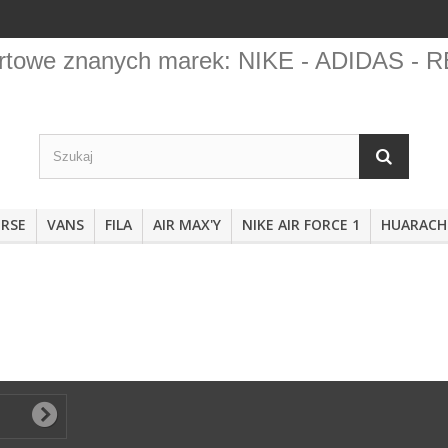
portowe znanych marek: NIKE - ADIDAS
RSE
VANS
FILA
AIR MAX'Y
NIKE AIR FORCE 1
HUARACH